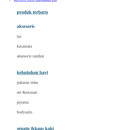
Azetabio
produk terbaru
B
aksesoris
Baabaasheepz
tas
Babiators
kacamata
Baby Dove
aksesoris rambut
Baby Jogger
Baby Rovega
kebutuhan bayi
Babybee
pakaian tidur
Banana Boat
set &terusan
Banz
piyama
Barbie
bodysuits
Beaba
Beauty Barn
sepatu &kaus kaki