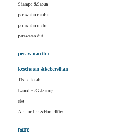
London Taxi
Shampo &Sabun
Love To Dream
perawatan rambut
perawatan mulut
M
perawatan diri
Magformers
Mama's Choice
perawatan ibu
Mamas &Papas
kesehatan &kebersihan
Mamaway
Tissue basah
Maxi Cosi
Laundry &Cleaning
Megabloks
slot
Micro
Air Purifier &Humidifier
MiDeer
Mimi &Lula
potty
Mini Monkey