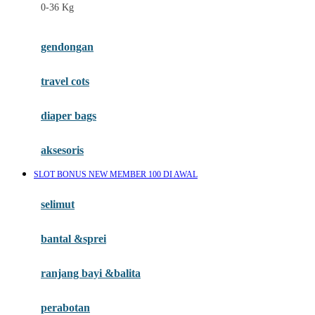
0-36 Kg
Fisher Price
Flipper
gendongan
Friends Of Sally
travel cots
G
diaper bags
Gb
Geko
aksesoris
Graco
SLOT BONUS NEW MEMBER 100 DI AWAL
Gund
selimut
H
bantal &sprei
Habbie
Haenim
ranjang bayi &balita
Happy Horse
perabotan