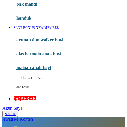
Moby
bak mandi
Momami
handuk
Mothercare
SLOT BONUS NEW MEMBER
Mustela
ayunan dan walker bayi
My Buddy Tag
My K
alas bermain anak bayi
N
mainan anak bayi
Naif
mothercare toys
Nike
elc toys
Nordic Natural
QQBERAK
Nuby
Akun Saya
Nuna
Masuk
lewati ke Konten
O