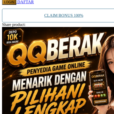
DAFTAR
LOGIN
Xootz
Y
CLAIM BONUS 100%
Share product:
Yamatoya
Z
Zaxy
Zoggs
0-9
4Moms
59S