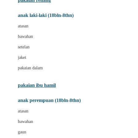
pakaian renang
Bumkins
anak laki-laki (18bln-8thn)
C
atasan
Cetaphil
bawahan
Chicco
setelan
Childlife
jaket
Clevamama
pakaian dalam
Cocolatte
Cottonseeds
pakaian ibu hamil
Cozy N Safe
anak perempuan (18bln-8thn)
Crane
atasan
Cybex
bawahan
D
gaun