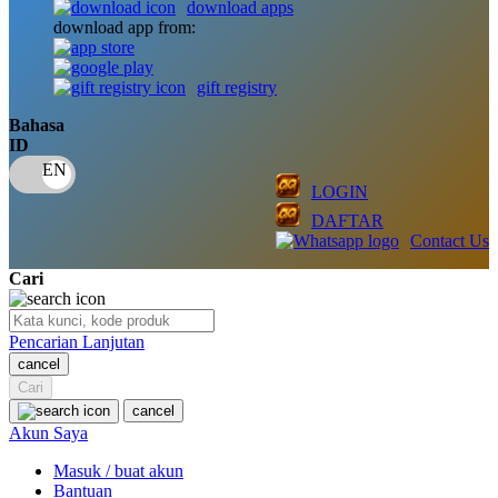
download apps
download app from:
Oh Ma Grain
Okiedog
gift registry
P
Bahasa
ID
Peachy
LOGIN
Phil &Ted's
DAFTAR
Philips Avent
Contact Us
Pigeon
Cari
Playgro
Pencarian Lanjutan
Poled Global
cancel
Cari
Ponycycle
cancel
Puma
Akun Saya
Pureats
Masuk / buat akun
Bantuan