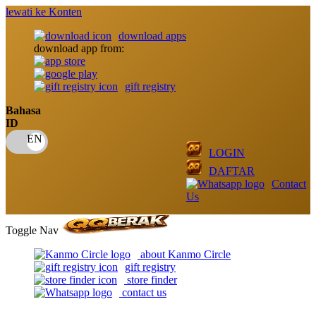
lewati ke Konten
download apps
download app from:
gift registry
Bahasa
ID
LOGIN
DAFTAR
Contact
Us
Toggle Nav
about Kanmo Circle
gift registry
store finder
contact us