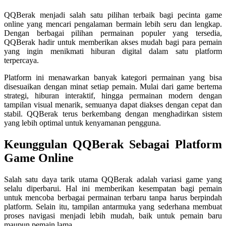
Squishmallows
QQBerak menjadi salah satu pilihan terbaik bagi pecinta game
Starbooks
online yang mencari pengalaman bermain lebih seru dan lengkap.
Dengan berbagai pilihan permainan populer yang tersedia,
Stick-O
QQBerak hadir untuk memberikan akses mudah bagi para pemain
yang ingin menikmati hiburan digital dalam satu platform
Stokke
terpercaya.
Sudocrem
Platform ini menawarkan banyak kategori permainan yang bisa
disesuaikan dengan minat setiap pemain. Mulai dari game bertema
Sumimo
strategi, hiburan interaktif, hingga permainan modern dengan
Sunnylife
tampilan visual menarik, semuanya dapat diakses dengan cepat dan
stabil. QQBerak terus berkembang dengan menghadirkan sistem
Sun-Staches
yang lebih optimal untuk kenyamanan pengguna.
Swimava
Keunggulan QQBerak Sebagai Platform
Game Online
T
Tommee Tippee
Salah satu daya tarik utama QQBerak adalah variasi game yang
selalu diperbarui. Hal ini memberikan kesempatan bagi pemain
Trunki
untuk mencoba berbagai permainan terbaru tanpa harus berpindah
platform. Selain itu, tampilan antarmuka yang sederhana membuat
Tutti Bambini
proses navigasi menjadi lebih mudah, baik untuk pemain baru
maupun pemain lama.