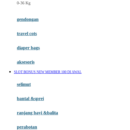
0-36 Kg
Fisher Price
Flipper
gendongan
Friends Of Sally
travel cots
G
diaper bags
Gb
Geko
aksesoris
Graco
SLOT BONUS NEW MEMBER 100 DI AWAL
Gund
selimut
H
bantal &sprei
Habbie
Haenim
ranjang bayi &balita
Happy Horse
perabotan