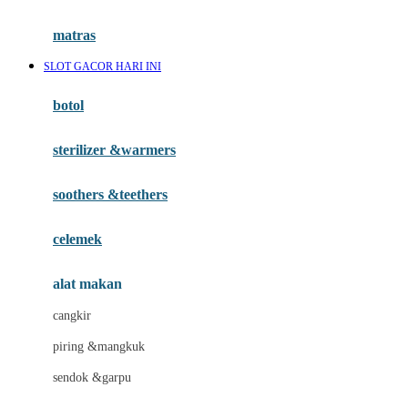
Happy Tummy
Hauck
matras
Havaianas
SLOT GACOR HARI INI
Hegen
botol
Hot Wheels
sterilizer &warmers
Hybrid
soothers &teethers
I
Inlacta DHA
celemek
Interlac
alat makan
Ivenet
cangkir
J
piring &mangkuk
Jack N Jill
sendok &garpu
Joie