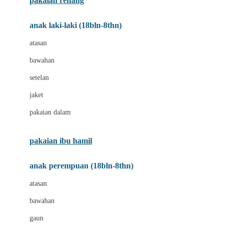
pakaian renang
Bumkins
anak laki-laki (18bln-8thn)
C
atasan
Cetaphil
bawahan
Chicco
setelan
Childlife
jaket
Clevamama
pakaian dalam
Cocolatte
Cottonseeds
pakaian ibu hamil
Cozy N Safe
anak perempuan (18bln-8thn)
Crane
atasan
Cybex
bawahan
D
gaun