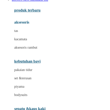
Azetabio
produk terbaru
B
aksesoris
Baabaasheepz
tas
Babiators
kacamata
Baby Dove
aksesoris rambut
Baby Jogger
Baby Rovega
kebutuhan bayi
Babybee
pakaian tidur
Banana Boat
set &terusan
Banz
piyama
Barbie
bodysuits
Beaba
Beauty Barn
sepatu &kaus kaki