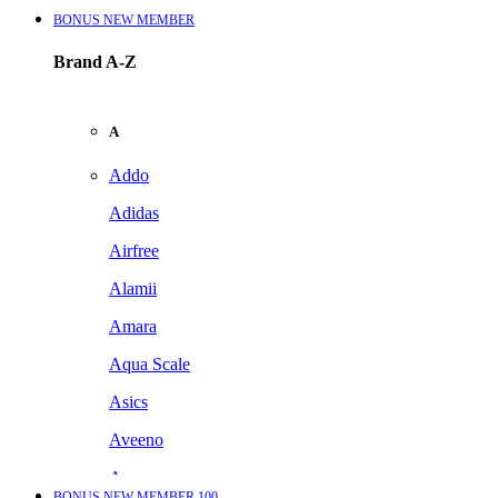
BONUS NEW MEMBER
Brand A-Z
A
Addo
Adidas
Airfree
Alamii
Amara
Aqua Scale
Asics
Aveeno
Awan
BONUS NEW MEMBER 100