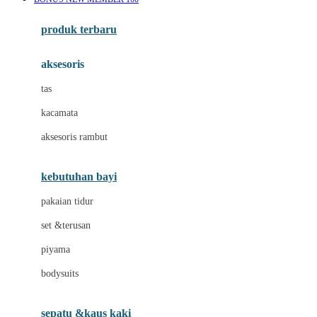
Azetabio
produk terbaru
B
aksesoris
Baabaasheepz
tas
Babiators
kacamata
Baby Dove
aksesoris rambut
Baby Jogger
Baby Rovega
kebutuhan bayi
Babybee
pakaian tidur
Banana Boat
set &terusan
Banz
piyama
Barbie
bodysuits
Beaba
Beauty Barn
sepatu &kaus kaki