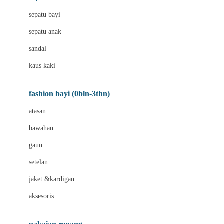
Bio Oil
sepatu bayi
Biolane
sepatu anak
Bite Fighters
sandal
Bizzi Growin
kaus kaki
Blackmores
fashion bayi (0bln-3thn)
Blooming Marvellous
atasan
Bonnels
bawahan
Bravado
gaun
Bruder
setelan
Brush Baby
jaket &kardigan
Buds Organics
aksesoris
Bugaboo
Buggygear