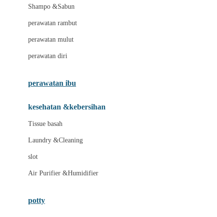
London Taxi
Shampo &Sabun
Love To Dream
perawatan rambut
perawatan mulut
M
perawatan diri
Magformers
Mama's Choice
perawatan ibu
Mamas &Papas
kesehatan &kebersihan
Mamaway
Tissue basah
Maxi Cosi
Laundry &Cleaning
Megabloks
slot
Micro
Air Purifier &Humidifier
MiDeer
Mimi &Lula
potty
Mini Monkey