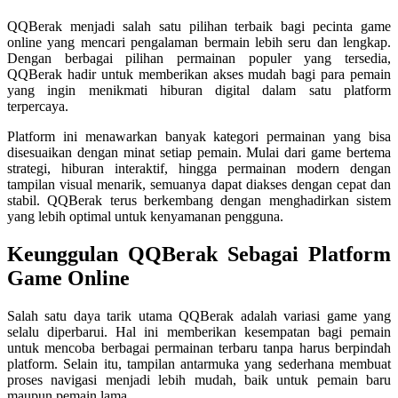
Squishmallows
QQBerak menjadi salah satu pilihan terbaik bagi pecinta game
Starbooks
online yang mencari pengalaman bermain lebih seru dan lengkap.
Dengan berbagai pilihan permainan populer yang tersedia,
Stick-O
QQBerak hadir untuk memberikan akses mudah bagi para pemain
yang ingin menikmati hiburan digital dalam satu platform
Stokke
terpercaya.
Sudocrem
Platform ini menawarkan banyak kategori permainan yang bisa
disesuaikan dengan minat setiap pemain. Mulai dari game bertema
Sumimo
strategi, hiburan interaktif, hingga permainan modern dengan
Sunnylife
tampilan visual menarik, semuanya dapat diakses dengan cepat dan
stabil. QQBerak terus berkembang dengan menghadirkan sistem
Sun-Staches
yang lebih optimal untuk kenyamanan pengguna.
Swimava
Keunggulan QQBerak Sebagai Platform
Game Online
T
Tommee Tippee
Salah satu daya tarik utama QQBerak adalah variasi game yang
selalu diperbarui. Hal ini memberikan kesempatan bagi pemain
Trunki
untuk mencoba berbagai permainan terbaru tanpa harus berpindah
platform. Selain itu, tampilan antarmuka yang sederhana membuat
Tutti Bambini
proses navigasi menjadi lebih mudah, baik untuk pemain baru
maupun pemain lama.