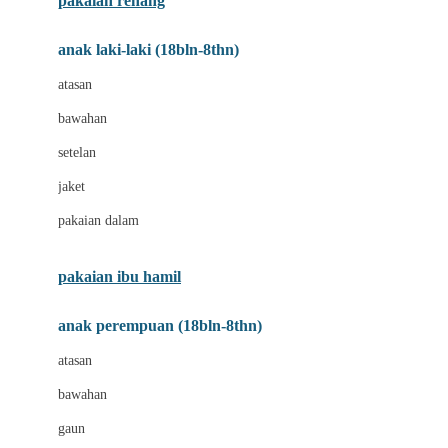
pakaian renang
Bumkins
anak laki-laki (18bln-8thn)
C
atasan
Cetaphil
bawahan
Chicco
setelan
Childlife
jaket
Clevamama
pakaian dalam
Cocolatte
Cottonseeds
pakaian ibu hamil
Cozy N Safe
anak perempuan (18bln-8thn)
Crane
atasan
Cybex
bawahan
D
gaun