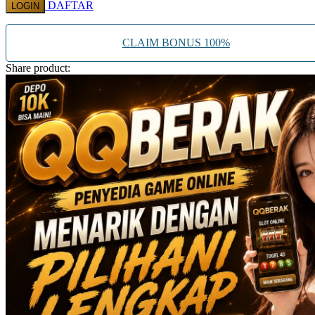
DAFTAR
LOGIN
Xootz
Y
CLAIM BONUS 100%
Share product:
Yamatoya
Z
Zaxy
Zoggs
0-9
4Moms
59S