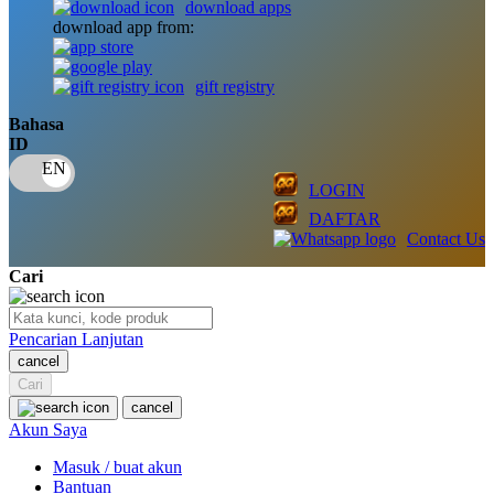
download apps
download app from:
Oh Ma Grain
Okiedog
gift registry
P
Bahasa
ID
Peachy
LOGIN
Phil &Ted's
DAFTAR
Philips Avent
Contact Us
Pigeon
Cari
Playgro
Pencarian Lanjutan
Poled Global
cancel
Cari
Ponycycle
cancel
Puma
Akun Saya
Pureats
Masuk / buat akun
Bantuan