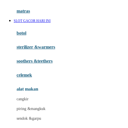
Happy Tummy
Hauck
matras
Havaianas
SLOT GACOR HARI INI
Hegen
botol
Hot Wheels
sterilizer &warmers
Hybrid
soothers &teethers
I
Inlacta DHA
celemek
Interlac
alat makan
Ivenet
cangkir
J
piring &mangkuk
Jack N Jill
sendok &garpu
Joie