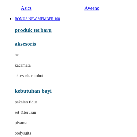
Asics
Aveeno
BONUS NEW MEMBER 100
produk terbaru
aksesoris
tas
kacamata
aksesoris rambut
kebutuhan bayi
pakaian tidur
set &terusan
piyama
bodysuits