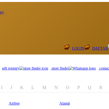
stry
LOGIN
DAFTAR
gift registry
store finder
contac
I
J
K
L
M
N
O
P
Q
R
Airfree
Alamii