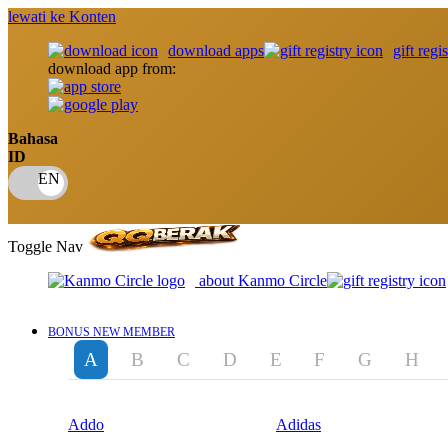
lewati ke Konten
download apps
gift regi
download app from:
Bahasa
ID
Toggle Nav
about Kanmo Circle
BONUS NEW MEMBER
A
B
C
D
E
F
G
H
Addo
Adidas