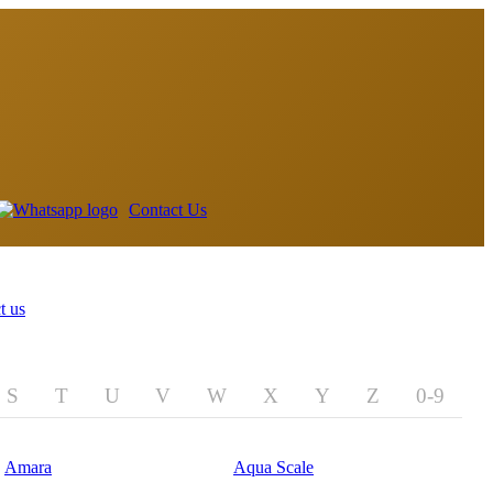
Contact Us
t us
S
T
U
V
W
X
Y
Z
0-9
Amara
Aqua Scale