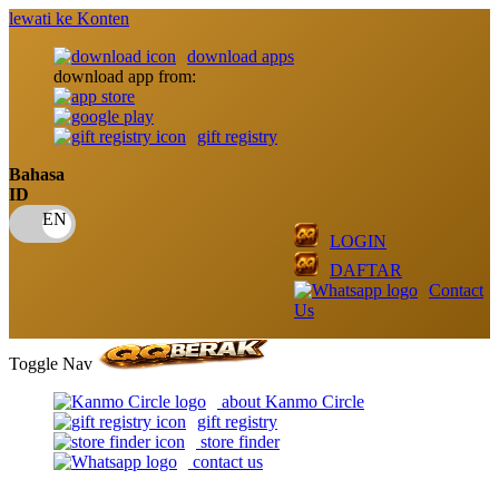
lewati ke Konten
download apps
download app from:
gift registry
Bahasa
ID
LOGIN
DAFTAR
Contact
Us
Toggle Nav
about Kanmo Circle
gift registry
store finder
contact us