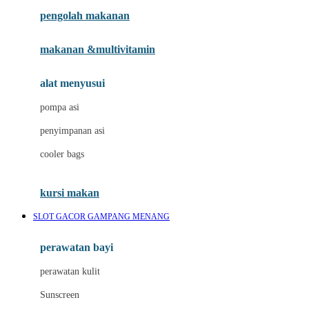
pengolah makanan
Joolz
Jujube
makanan &multivitamin
K
alat menyusui
Kiddycuts
pompa asi
Kumon
penyimpanan asi
L
cooler bags
Leapfrog
kursi makan
Leclerc
SLOT GACOR GAMPANG MENANG
Lee Vierra
Lillebaby
perawatan bayi
Little Bird Told Me
perawatan kulit
Little Miss Janis
Sunscreen