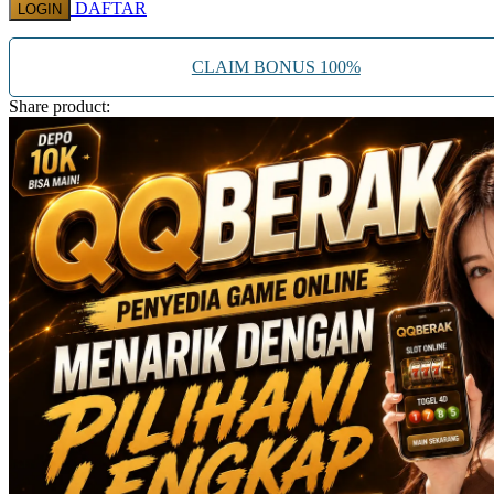
DAFTAR
LOGIN
Xootz
Y
CLAIM BONUS 100%
Share product:
Yamatoya
Z
Zaxy
Zoggs
0-9
4Moms
59S