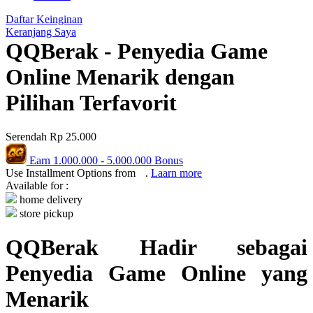
Q
Daftar Keinginan
Keranjang Saya
QV Baby
QQBerak - Penyedia Game
R
Online Menarik dengan
Real Shades
Pilihan Terfavorit
Red Castle
Serendah
Rp 25.000
Ribbon Madness
Earn
1.000.000
-
5.000.000
Bonus
S
Use Installment Options from
.
Laarn more
Available for :
Sebamed
home delivery
store pickup
Silver Cross
QQBerak Hadir sebagai
Simply Idea
Skip Hop
Penyedia Game Online yang
Spectra
Menarik