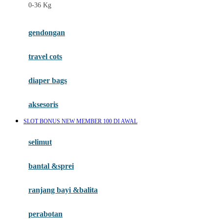
0-36 Kg
Fisher Price
Flipper
gendongan
Friends Of Sally
travel cots
G
diaper bags
Gb
Geko
aksesoris
Graco
SLOT BONUS NEW MEMBER 100 DI AWAL
Gund
selimut
H
bantal &sprei
Habbie
Haenim
ranjang bayi &balita
Happy Horse
perabotan