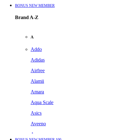
BONUS NEW MEMBER
Brand A-Z
A
Addo
Adidas
Airfree
Alamii
Amara
Aqua Scale
Asics
Aveeno
Awan
BONUS NEW MEMBER 100