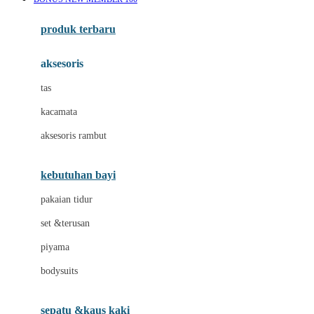
Azetabio
produk terbaru
B
aksesoris
Baabaasheepz
tas
Babiators
kacamata
Baby Dove
aksesoris rambut
Baby Jogger
Baby Rovega
kebutuhan bayi
Babybee
pakaian tidur
Banana Boat
set &terusan
Banz
piyama
Barbie
bodysuits
Beaba
Beauty Barn
sepatu &kaus kaki