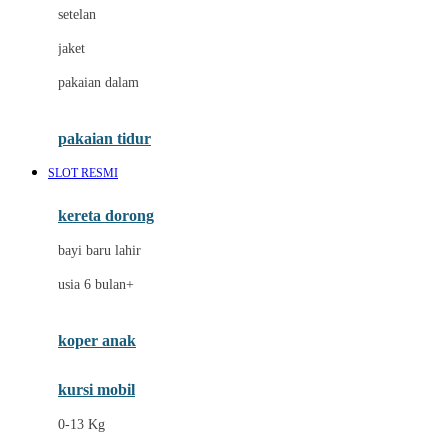
Dae Organics
setelan
Docare
jaket
Doona
pakaian dalam
Down To Earth
Drew
pakaian tidur
Dr. Brown's
SLOT RESMI
E
kereta dorong
ELC
bayi baru lahir
Ergobaby
usia 6 bulan+
Expert Care
koper anak
Ezyroller
kursi mobil
F
0-13 Kg
Felt So Sweet