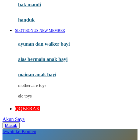
Moby
bak mandi
Momami
handuk
Mothercare
SLOT BONUS NEW MEMBER
Mustela
ayunan dan walker bayi
My Buddy Tag
My K
alas bermain anak bayi
N
mainan anak bayi
Naif
mothercare toys
Nike
elc toys
Nordic Natural
QQBERAK
Nuby
Akun Saya
Nuna
Masuk
lewati ke Konten
O