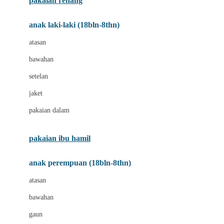
pakaian renang
Bumkins
anak laki-laki (18bln-8thn)
C
atasan
Cetaphil
bawahan
Chicco
setelan
Childlife
jaket
Clevamama
pakaian dalam
Cocolatte
Cottonseeds
pakaian ibu hamil
Cozy N Safe
anak perempuan (18bln-8thn)
Crane
atasan
Cybex
bawahan
D
gaun