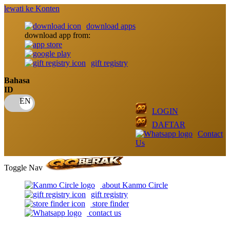
lewati ke Konten
download apps
download app from:
gift registry
Bahasa
ID
LOGIN
DAFTAR
Contact
Us
Toggle Nav
about Kanmo Circle
gift registry
store finder
contact us