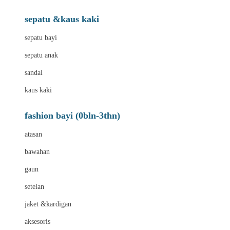
sepatu &kaus kaki
sepatu bayi
sepatu anak
sandal
kaus kaki
fashion bayi (0bln-3thn)
atasan
bawahan
gaun
setelan
jaket &kardigan
aksesoris