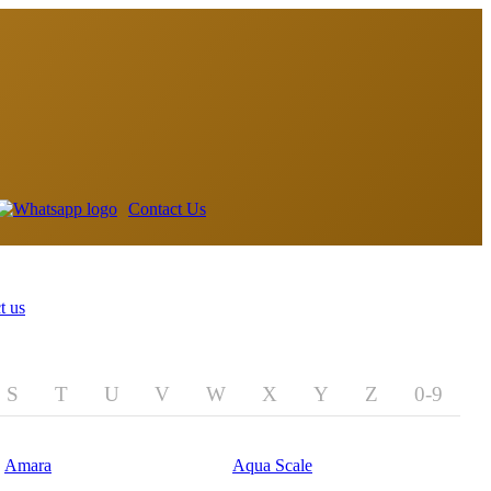
Contact Us
t us
S
T
U
V
W
X
Y
Z
0-9
Amara
Aqua Scale