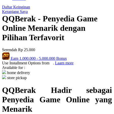
Q
Daftar Keinginan
Keranjang Saya
QV Baby
QQBerak - Penyedia Game
R
Online Menarik dengan
Real Shades
Pilihan Terfavorit
Red Castle
Serendah
Rp 25.000
Ribbon Madness
Earn
1.000.000
-
5.000.000
Bonus
S
Use Installment Options from
.
Laarn more
Available for :
Sebamed
home delivery
store pickup
Silver Cross
QQBerak Hadir sebagai
Simply Idea
Skip Hop
Penyedia Game Online yang
Spectra
Menarik