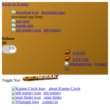
lewati ke Konten
download apps
download app from:
gift registry
Bahasa
ID
LOGIN
DAFTAR
Contact
Us
Toggle Nav
about Kanmo Circle
gift registry
store finder
contact us