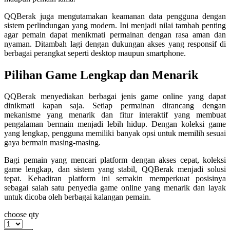
Twistshake
QQBerak juga mengutamakan keamanan data pengguna dengan
TY Toys
sistem perlindungan yang modern. Ini menjadi nilai tambah penting
agar pemain dapat menikmati permainan dengan rasa aman dan
U
nyaman. Ditambah lagi dengan dukungan akses yang responsif di
berbagai perangkat seperti desktop maupun smartphone.
Pilihan Game Lengkap dan Menarik
V
QQBerak menyediakan berbagai jenis game online yang dapat
Veja
dinikmati kapan saja. Setiap permainan dirancang dengan
mekanisme yang menarik dan fitur interaktif yang membuat
Vitaflow
pengalaman bermain menjadi lebih hidup. Dengan koleksi game
yang lengkap, pengguna memiliki banyak opsi untuk memilih sesuai
Vtech
gaya bermain masing-masing.
Bagi pemain yang mencari platform dengan akses cepat, koleksi
W
game lengkap, dan sistem yang stabil, QQBerak menjadi solusi
tepat. Kehadiran platform ini semakin memperkuat posisinya
Waterland
sebagai salah satu penyedia game online yang menarik dan layak
untuk dicoba oleh berbagai kalangan pemain.
Wellness
choose qty
X