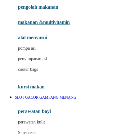
pengolah makanan
Joolz
Jujube
makanan &multivitamin
K
alat menyusui
Kiddycuts
pompa asi
Kumon
penyimpanan asi
L
cooler bags
Leapfrog
kursi makan
Leclerc
SLOT GACOR GAMPANG MENANG
Lee Vierra
Lillebaby
perawatan bayi
Little Bird Told Me
perawatan kulit
Little Miss Janis
Sunscreen