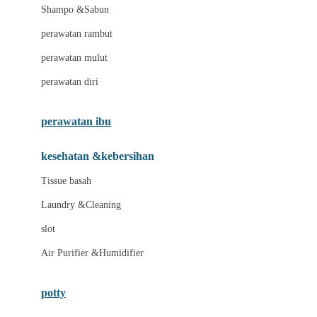
London Taxi
Shampo &Sabun
Love To Dream
perawatan rambut
perawatan mulut
M
perawatan diri
Magformers
Mama's Choice
perawatan ibu
Mamas &Papas
kesehatan &kebersihan
Mamaway
Tissue basah
Maxi Cosi
Laundry &Cleaning
Megabloks
slot
Micro
Air Purifier &Humidifier
MiDeer
Mimi &Lula
potty
Mini Monkey