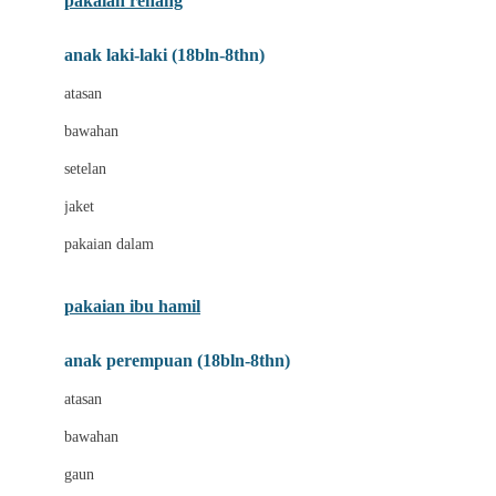
pakaian renang
Bumkins
anak laki-laki (18bln-8thn)
C
atasan
Cetaphil
bawahan
Chicco
setelan
Childlife
jaket
Clevamama
pakaian dalam
Cocolatte
Cottonseeds
pakaian ibu hamil
Cozy N Safe
anak perempuan (18bln-8thn)
Crane
atasan
Cybex
bawahan
D
gaun