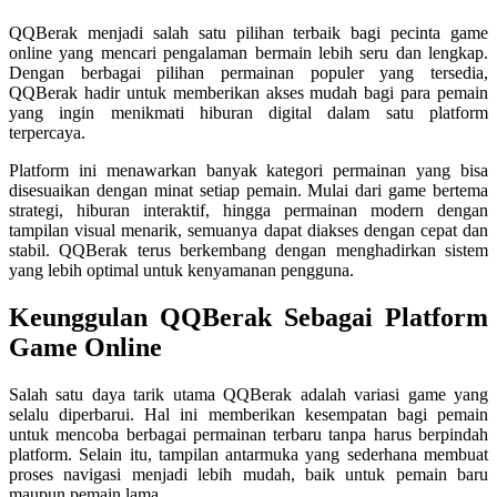
Squishmallows
QQBerak menjadi salah satu pilihan terbaik bagi pecinta game
Starbooks
online yang mencari pengalaman bermain lebih seru dan lengkap.
Dengan berbagai pilihan permainan populer yang tersedia,
Stick-O
QQBerak hadir untuk memberikan akses mudah bagi para pemain
yang ingin menikmati hiburan digital dalam satu platform
Stokke
terpercaya.
Sudocrem
Platform ini menawarkan banyak kategori permainan yang bisa
disesuaikan dengan minat setiap pemain. Mulai dari game bertema
Sumimo
strategi, hiburan interaktif, hingga permainan modern dengan
Sunnylife
tampilan visual menarik, semuanya dapat diakses dengan cepat dan
stabil. QQBerak terus berkembang dengan menghadirkan sistem
Sun-Staches
yang lebih optimal untuk kenyamanan pengguna.
Swimava
Keunggulan QQBerak Sebagai Platform
Game Online
T
Tommee Tippee
Salah satu daya tarik utama QQBerak adalah variasi game yang
selalu diperbarui. Hal ini memberikan kesempatan bagi pemain
Trunki
untuk mencoba berbagai permainan terbaru tanpa harus berpindah
platform. Selain itu, tampilan antarmuka yang sederhana membuat
Tutti Bambini
proses navigasi menjadi lebih mudah, baik untuk pemain baru
maupun pemain lama.