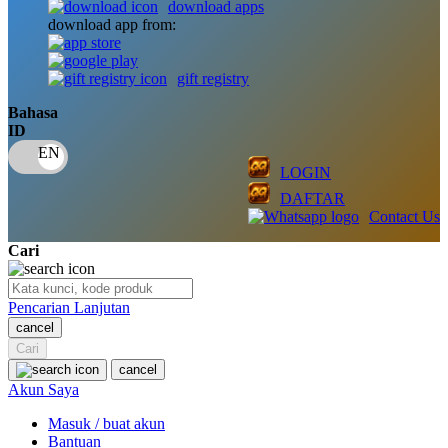
download apps
download app from:
Oh Ma Grain
Okiedog
gift registry
P
Bahasa
ID
Peachy
LOGIN
Phil &Ted's
DAFTAR
Philips Avent
Contact Us
Pigeon
Cari
Playgro
Pencarian Lanjutan
Poled Global
cancel
Cari
Ponycycle
cancel
Puma
Akun Saya
Pureats
Masuk / buat akun
Bantuan