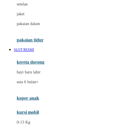
Dae Organics
setelan
Docare
jaket
Doona
pakaian dalam
Down To Earth
Drew
pakaian tidur
Dr. Brown's
SLOT RESMI
E
kereta dorong
ELC
bayi baru lahir
Ergobaby
usia 6 bulan+
Expert Care
koper anak
Ezyroller
kursi mobil
F
0-13 Kg
Felt So Sweet