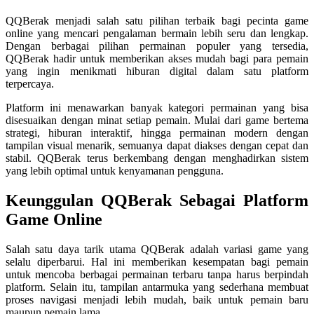
Squishmallows
QQBerak menjadi salah satu pilihan terbaik bagi pecinta game
Starbooks
online yang mencari pengalaman bermain lebih seru dan lengkap.
Dengan berbagai pilihan permainan populer yang tersedia,
Stick-O
QQBerak hadir untuk memberikan akses mudah bagi para pemain
yang ingin menikmati hiburan digital dalam satu platform
Stokke
terpercaya.
Sudocrem
Platform ini menawarkan banyak kategori permainan yang bisa
disesuaikan dengan minat setiap pemain. Mulai dari game bertema
Sumimo
strategi, hiburan interaktif, hingga permainan modern dengan
Sunnylife
tampilan visual menarik, semuanya dapat diakses dengan cepat dan
stabil. QQBerak terus berkembang dengan menghadirkan sistem
Sun-Staches
yang lebih optimal untuk kenyamanan pengguna.
Swimava
Keunggulan QQBerak Sebagai Platform
Game Online
T
Tommee Tippee
Salah satu daya tarik utama QQBerak adalah variasi game yang
selalu diperbarui. Hal ini memberikan kesempatan bagi pemain
Trunki
untuk mencoba berbagai permainan terbaru tanpa harus berpindah
platform. Selain itu, tampilan antarmuka yang sederhana membuat
Tutti Bambini
proses navigasi menjadi lebih mudah, baik untuk pemain baru
maupun pemain lama.