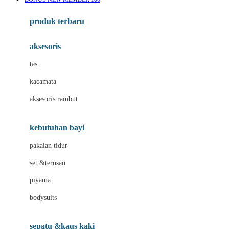
Azetabio
produk terbaru
B
aksesoris
Baabaasheepz
tas
Babiators
kacamata
Baby Dove
aksesoris rambut
Baby Jogger
Baby Rovega
kebutuhan bayi
Babybee
pakaian tidur
Banana Boat
set &terusan
Banz
piyama
Barbie
bodysuits
Beaba
Beauty Barn
sepatu &kaus kaki