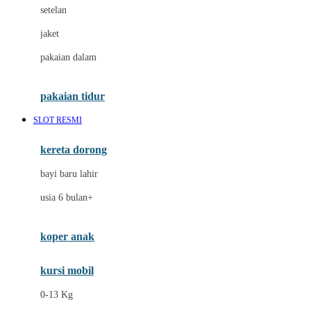
Dae Organics
setelan
Docare
jaket
Doona
pakaian dalam
Down To Earth
Drew
pakaian tidur
Dr. Brown's
SLOT RESMI
E
kereta dorong
ELC
bayi baru lahir
Ergobaby
usia 6 bulan+
Expert Care
koper anak
Ezyroller
kursi mobil
F
0-13 Kg
Felt So Sweet