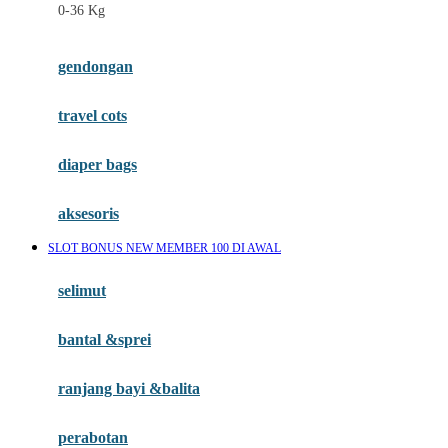
0-36 Kg
Fisher Price
Flipper
gendongan
Friends Of Sally
travel cots
G
diaper bags
Gb
Geko
aksesoris
Graco
SLOT BONUS NEW MEMBER 100 DI AWAL
Gund
selimut
H
bantal &sprei
Habbie
Haenim
ranjang bayi &balita
Happy Horse
perabotan