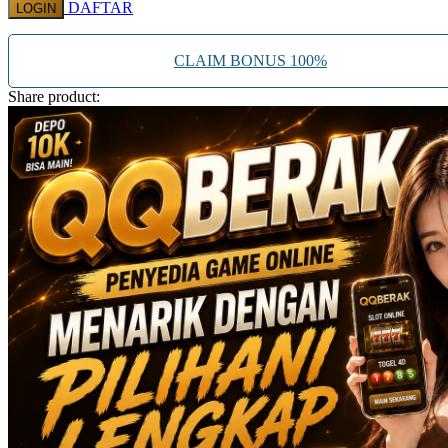
DAFTAR
LOGIN
Xootz
Y
CLAIM BONUS 100%
Share product:
Yamatoya
Z
Zaxy
Zoggs
0-9
4Moms
59S