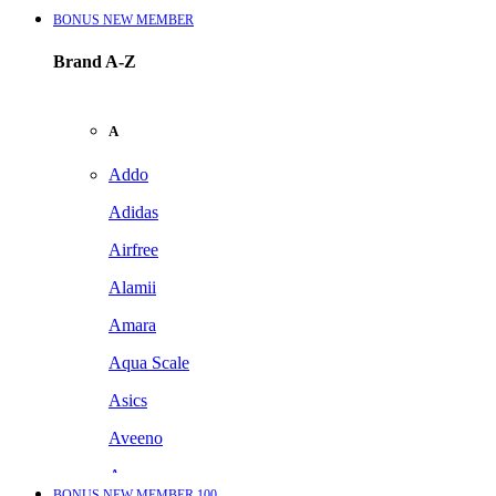
BONUS NEW MEMBER
Brand A-Z
A
Addo
Adidas
Airfree
Alamii
Amara
Aqua Scale
Asics
Aveeno
Awan
BONUS NEW MEMBER 100