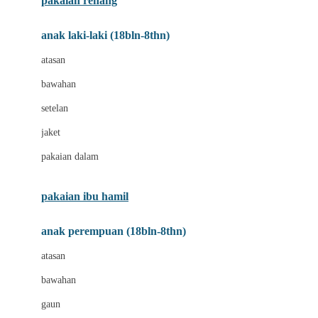
pakaian renang
Bumkins
anak laki-laki (18bln-8thn)
C
atasan
Cetaphil
bawahan
Chicco
setelan
Childlife
jaket
Clevamama
pakaian dalam
Cocolatte
Cottonseeds
pakaian ibu hamil
Cozy N Safe
anak perempuan (18bln-8thn)
Crane
atasan
Cybex
bawahan
D
gaun