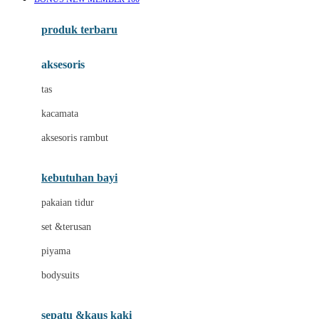
Azetabio
produk terbaru
B
aksesoris
Baabaasheepz
tas
Babiators
kacamata
Baby Dove
aksesoris rambut
Baby Jogger
Baby Rovega
kebutuhan bayi
Babybee
pakaian tidur
Banana Boat
set &terusan
Banz
piyama
Barbie
bodysuits
Beaba
Beauty Barn
sepatu &kaus kaki