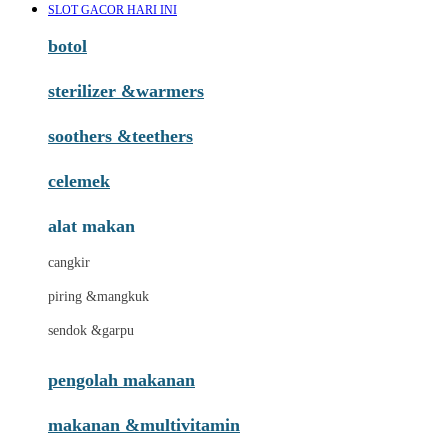
SLOT GACOR HARI INI
botol
sterilizer &warmers
soothers &teethers
celemek
alat makan
cangkir
piring &mangkuk
sendok &garpu
pengolah makanan
makanan &multivitamin