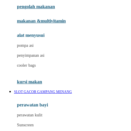
pengolah makanan
Joolz
Jujube
makanan &multivitamin
K
alat menyusui
Kiddycuts
pompa asi
Kumon
penyimpanan asi
L
cooler bags
Leapfrog
kursi makan
Leclerc
SLOT GACOR GAMPANG MENANG
Lee Vierra
Lillebaby
perawatan bayi
Little Bird Told Me
perawatan kulit
Little Miss Janis
Sunscreen