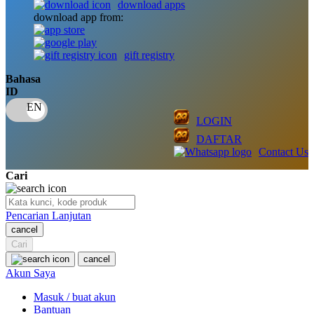
download apps
download app from:
Oh Ma Grain
Okiedog
gift registry
P
Bahasa
ID
Peachy
LOGIN
Phil &Ted's
DAFTAR
Philips Avent
Contact Us
Pigeon
Cari
Playgro
Pencarian Lanjutan
Poled Global
cancel
Cari
Ponycycle
cancel
Puma
Akun Saya
Pureats
Masuk / buat akun
Bantuan