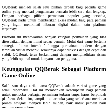
Squishmallows
QQBerak menjadi salah satu pilihan terbaik bagi pecinta game
Starbooks
online yang mencari pengalaman bermain lebih seru dan lengkap.
Dengan berbagai pilihan permainan populer yang tersedia,
Stick-O
QQBerak hadir untuk memberikan akses mudah bagi para pemain
yang ingin menikmati hiburan digital dalam satu platform
Stokke
terpercaya.
Sudocrem
Platform ini menawarkan banyak kategori permainan yang bisa
disesuaikan dengan minat setiap pemain. Mulai dari game bertema
Sumimo
strategi, hiburan interaktif, hingga permainan modern dengan
Sunnylife
tampilan visual menarik, semuanya dapat diakses dengan cepat dan
stabil. QQBerak terus berkembang dengan menghadirkan sistem
Sun-Staches
yang lebih optimal untuk kenyamanan pengguna.
Swimava
Keunggulan QQBerak Sebagai Platform
Game Online
T
Tommee Tippee
Salah satu daya tarik utama QQBerak adalah variasi game yang
selalu diperbarui. Hal ini memberikan kesempatan bagi pemain
Trunki
untuk mencoba berbagai permainan terbaru tanpa harus berpindah
platform. Selain itu, tampilan antarmuka yang sederhana membuat
Tutti Bambini
proses navigasi menjadi lebih mudah, baik untuk pemain baru
maupun pemain lama.