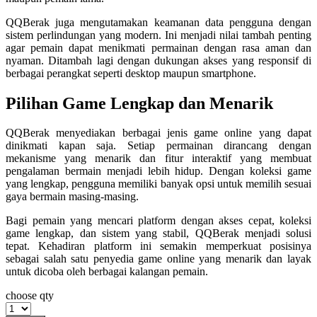
Twistshake
QQBerak juga mengutamakan keamanan data pengguna dengan
TY Toys
sistem perlindungan yang modern. Ini menjadi nilai tambah penting
agar pemain dapat menikmati permainan dengan rasa aman dan
U
nyaman. Ditambah lagi dengan dukungan akses yang responsif di
berbagai perangkat seperti desktop maupun smartphone.
Pilihan Game Lengkap dan Menarik
V
QQBerak menyediakan berbagai jenis game online yang dapat
Veja
dinikmati kapan saja. Setiap permainan dirancang dengan
mekanisme yang menarik dan fitur interaktif yang membuat
Vitaflow
pengalaman bermain menjadi lebih hidup. Dengan koleksi game
yang lengkap, pengguna memiliki banyak opsi untuk memilih sesuai
Vtech
gaya bermain masing-masing.
Bagi pemain yang mencari platform dengan akses cepat, koleksi
W
game lengkap, dan sistem yang stabil, QQBerak menjadi solusi
tepat. Kehadiran platform ini semakin memperkuat posisinya
Waterland
sebagai salah satu penyedia game online yang menarik dan layak
untuk dicoba oleh berbagai kalangan pemain.
Wellness
choose qty
X