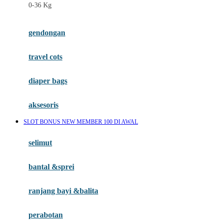
0-36 Kg
Fisher Price
Flipper
gendongan
Friends Of Sally
travel cots
G
diaper bags
Gb
Geko
aksesoris
Graco
SLOT BONUS NEW MEMBER 100 DI AWAL
Gund
selimut
H
bantal &sprei
Habbie
Haenim
ranjang bayi &balita
Happy Horse
perabotan