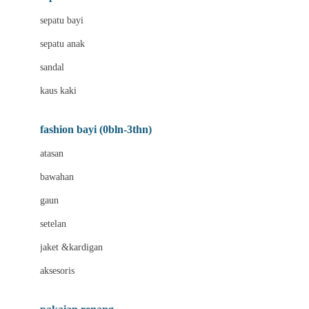
Bio Oil
sepatu bayi
Biolane
sepatu anak
Bite Fighters
sandal
Bizzi Growin
kaus kaki
Blackmores
fashion bayi (0bln-3thn)
Blooming Marvellous
atasan
Bonnels
bawahan
Bravado
gaun
Bruder
setelan
Brush Baby
jaket &kardigan
Buds Organics
aksesoris
Bugaboo
Buggygear