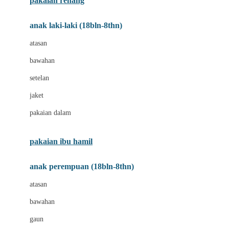
pakaian renang
Bumkins
anak laki-laki (18bln-8thn)
C
atasan
Cetaphil
bawahan
Chicco
setelan
Childlife
jaket
Clevamama
pakaian dalam
Cocolatte
Cottonseeds
pakaian ibu hamil
Cozy N Safe
anak perempuan (18bln-8thn)
Crane
atasan
Cybex
bawahan
D
gaun