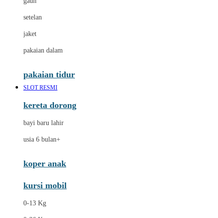
gaun
setelan
jaket
pakaian dalam
pakaian tidur
SLOT RESMI
kereta dorong
bayi baru lahir
usia 6 bulan+
koper anak
kursi mobil
0-13 Kg