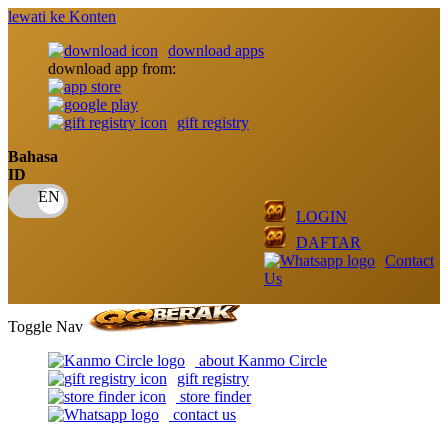
lewati ke Konten
download apps
download app from:
gift registry
Bahasa
ID
LOGIN
DAFTAR
Contact
Us
Toggle Nav
about Kanmo Circle
gift registry
store finder
contact us