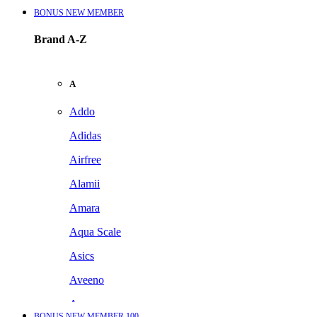
BONUS NEW MEMBER
Brand A-Z
A
Addo
Adidas
Airfree
Alamii
Amara
Aqua Scale
Asics
Aveeno
Awan
BONUS NEW MEMBER 100