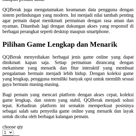
Twistshake
QQBerak juga mengutamakan keamanan data pengguna dengan
TY Toys
sistem perlindungan yang modern. Ini menjadi nilai tambah penting
agar pemain dapat menikmati permainan dengan rasa aman dan
U
nyaman. Ditambah lagi dengan dukungan akses yang responsif di
berbagai perangkat seperti desktop maupun smartphone.
Pilihan Game Lengkap dan Menarik
V
QQBerak menyediakan berbagai jenis game online yang dapat
Veja
dinikmati kapan saja. Setiap permainan dirancang dengan
mekanisme yang menarik dan fitur interaktif yang membuat
Vitaflow
pengalaman bermain menjadi lebih hidup. Dengan koleksi game
yang lengkap, pengguna memiliki banyak opsi untuk memilih sesuai
Vtech
gaya bermain masing-masing.
Bagi pemain yang mencari platform dengan akses cepat, koleksi
W
game lengkap, dan sistem yang stabil, QQBerak menjadi solusi
tepat. Kehadiran platform ini semakin memperkuat posisinya
Waterland
sebagai salah satu penyedia game online yang menarik dan layak
untuk dicoba oleh berbagai kalangan pemain.
Wellness
choose qty
X