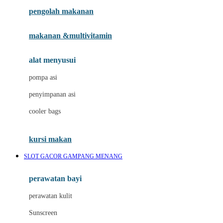
pengolah makanan
Joolz
Jujube
makanan &multivitamin
K
alat menyusui
Kiddycuts
pompa asi
Kumon
penyimpanan asi
L
cooler bags
Leapfrog
kursi makan
Leclerc
SLOT GACOR GAMPANG MENANG
Lee Vierra
Lillebaby
perawatan bayi
Little Bird Told Me
perawatan kulit
Little Miss Janis
Sunscreen