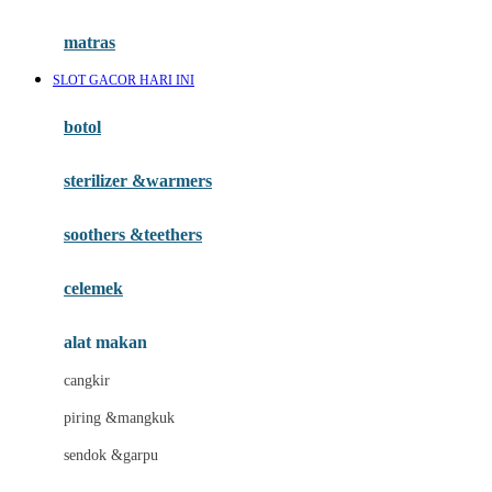
Happy Tummy
Hauck
matras
Havaianas
SLOT GACOR HARI INI
Hegen
botol
Hot Wheels
sterilizer &warmers
Hybrid
soothers &teethers
I
Inlacta DHA
celemek
Interlac
alat makan
Ivenet
cangkir
J
piring &mangkuk
Jack N Jill
sendok &garpu
Joie