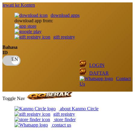
lewati ke Konten
download apps
download app from:
gift registry
Bahasa
ID
LOGIN
DAFTAR
Contact
Us
Toggle Nav
about Kanmo Circle
gift registry
store finder
contact us