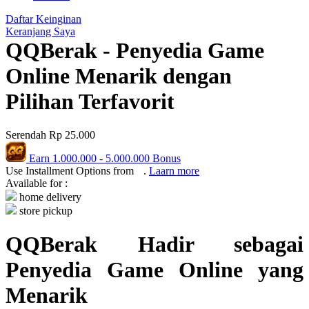
Q
Daftar Keinginan
Keranjang Saya
QV Baby
QQBerak - Penyedia Game
R
Online Menarik dengan
Real Shades
Pilihan Terfavorit
Red Castle
Serendah
Rp 25.000
Ribbon Madness
Earn
1.000.000
-
5.000.000
Bonus
S
Use Installment Options from
.
Laarn more
Available for :
Sebamed
home delivery
store pickup
Silver Cross
QQBerak Hadir sebagai
Simply Idea
Skip Hop
Penyedia Game Online yang
Spectra
Menarik