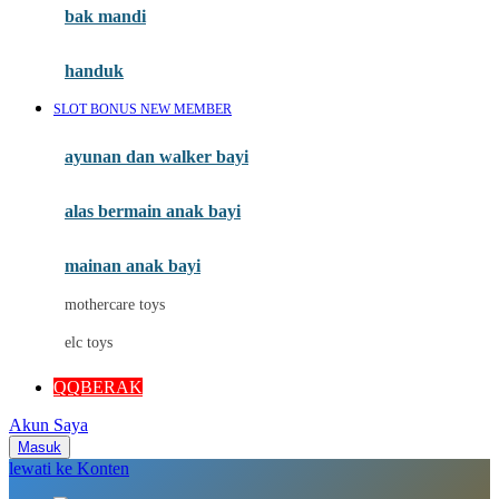
Moby
bak mandi
Momami
handuk
Mothercare
SLOT BONUS NEW MEMBER
Mustela
ayunan dan walker bayi
My Buddy Tag
My K
alas bermain anak bayi
N
mainan anak bayi
Naif
mothercare toys
Nike
elc toys
Nordic Natural
QQBERAK
Nuby
Akun Saya
Nuna
Masuk
lewati ke Konten
O