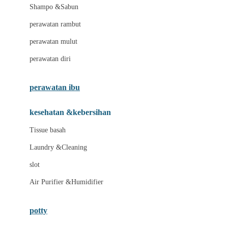
London Taxi
Shampo &Sabun
Love To Dream
perawatan rambut
perawatan mulut
M
perawatan diri
Magformers
Mama's Choice
perawatan ibu
Mamas &Papas
kesehatan &kebersihan
Mamaway
Tissue basah
Maxi Cosi
Laundry &Cleaning
Megabloks
slot
Micro
Air Purifier &Humidifier
MiDeer
Mimi &Lula
potty
Mini Monkey