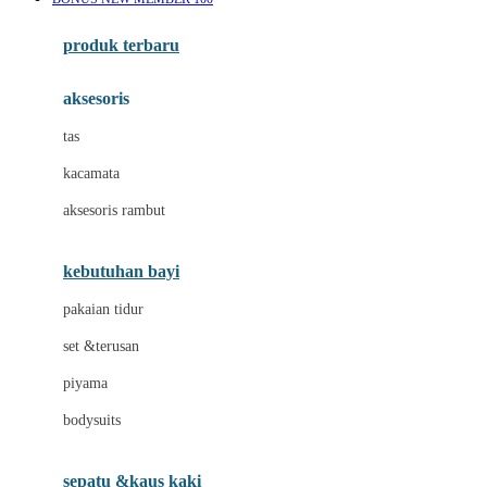
Azetabio
produk terbaru
B
aksesoris
Baabaasheepz
tas
Babiators
kacamata
Baby Dove
aksesoris rambut
Baby Jogger
Baby Rovega
kebutuhan bayi
Babybee
pakaian tidur
Banana Boat
set &terusan
Banz
piyama
Barbie
bodysuits
Beaba
Beauty Barn
sepatu &kaus kaki