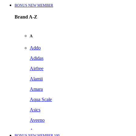
BONUS NEW MEMBER
Brand A-Z
A
Addo
Adidas
Airfree
Alamii
Amara
Aqua Scale
Asics
Aveeno
Awan
BONUS NEW MEMBER 100