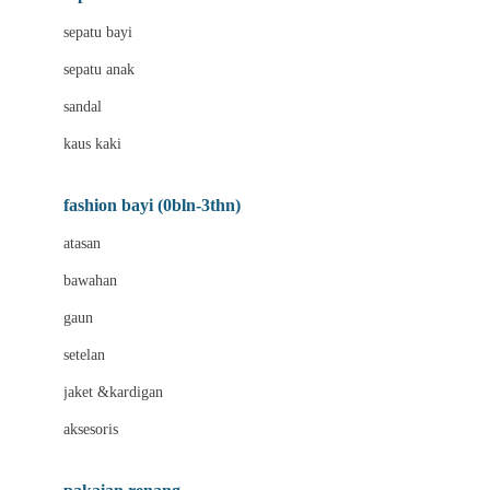
Bio Oil
sepatu bayi
Biolane
sepatu anak
Bite Fighters
sandal
Bizzi Growin
kaus kaki
Blackmores
fashion bayi (0bln-3thn)
Blooming Marvellous
atasan
Bonnels
bawahan
Bravado
gaun
Bruder
setelan
Brush Baby
jaket &kardigan
Buds Organics
aksesoris
Bugaboo
Buggygear