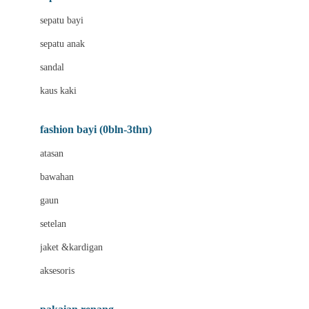
Bio Oil
sepatu bayi
Biolane
sepatu anak
Bite Fighters
sandal
Bizzi Growin
kaus kaki
Blackmores
fashion bayi (0bln-3thn)
Blooming Marvellous
atasan
Bonnels
bawahan
Bravado
gaun
Bruder
setelan
Brush Baby
jaket &kardigan
Buds Organics
aksesoris
Bugaboo
Buggygear