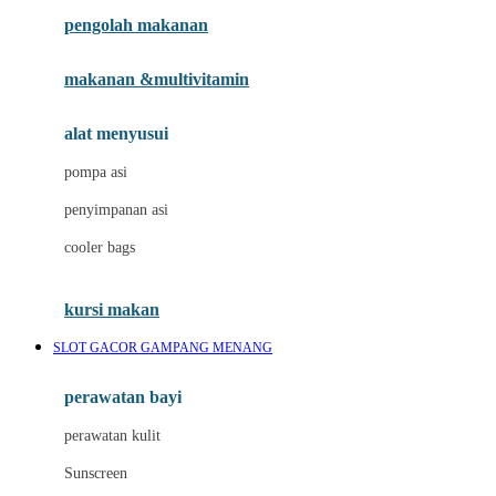
pengolah makanan
Joolz
Jujube
makanan &multivitamin
K
alat menyusui
Kiddycuts
pompa asi
Kumon
penyimpanan asi
L
cooler bags
Leapfrog
kursi makan
Leclerc
SLOT GACOR GAMPANG MENANG
Lee Vierra
Lillebaby
perawatan bayi
Little Bird Told Me
perawatan kulit
Little Miss Janis
Sunscreen