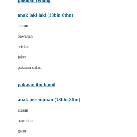
pakaian renang
Bumkins
anak laki-laki (18bln-8thn)
C
atasan
Cetaphil
bawahan
Chicco
setelan
Childlife
jaket
Clevamama
pakaian dalam
Cocolatte
Cottonseeds
pakaian ibu hamil
Cozy N Safe
anak perempuan (18bln-8thn)
Crane
atasan
Cybex
bawahan
D
gaun