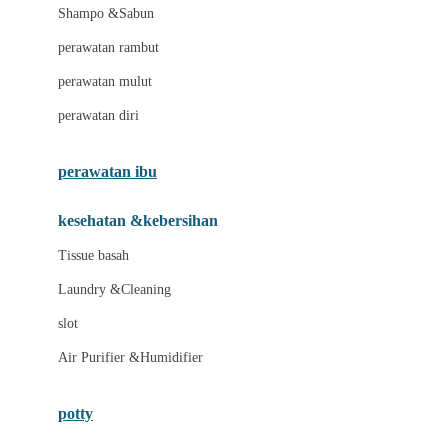
London Taxi
Shampo &Sabun
Love To Dream
perawatan rambut
perawatan mulut
M
perawatan diri
Magformers
Mama's Choice
perawatan ibu
Mamas &Papas
kesehatan &kebersihan
Mamaway
Tissue basah
Maxi Cosi
Laundry &Cleaning
Megabloks
slot
Micro
Air Purifier &Humidifier
MiDeer
Mimi &Lula
potty
Mini Monkey