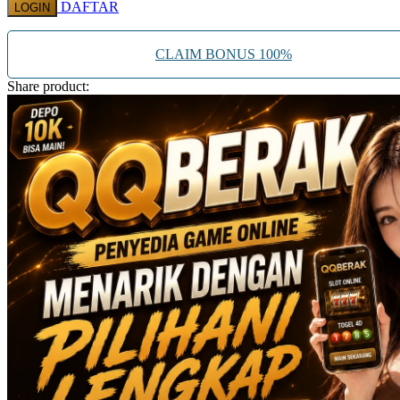
DAFTAR
LOGIN
Xootz
Y
CLAIM BONUS 100%
Share product:
Yamatoya
Z
Zaxy
Zoggs
0-9
4Moms
59S