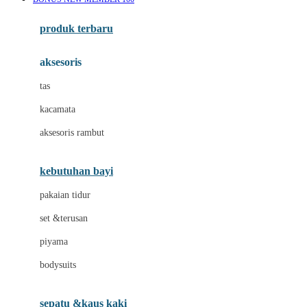
Azetabio
produk terbaru
B
aksesoris
Baabaasheepz
tas
Babiators
kacamata
Baby Dove
aksesoris rambut
Baby Jogger
Baby Rovega
kebutuhan bayi
Babybee
pakaian tidur
Banana Boat
set &terusan
Banz
piyama
Barbie
bodysuits
Beaba
Beauty Barn
sepatu &kaus kaki