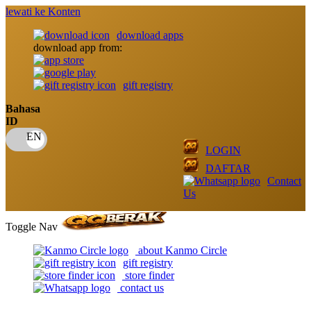
lewati ke Konten
download apps
download app from:
gift registry
Bahasa
ID
LOGIN
DAFTAR
Contact
Us
Toggle Nav
about Kanmo Circle
gift registry
store finder
contact us