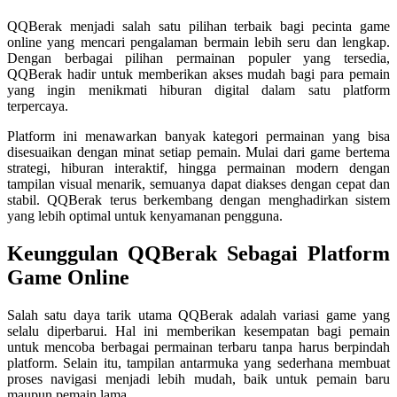
Squishmallows
QQBerak menjadi salah satu pilihan terbaik bagi pecinta game
Starbooks
online yang mencari pengalaman bermain lebih seru dan lengkap.
Dengan berbagai pilihan permainan populer yang tersedia,
Stick-O
QQBerak hadir untuk memberikan akses mudah bagi para pemain
yang ingin menikmati hiburan digital dalam satu platform
Stokke
terpercaya.
Sudocrem
Platform ini menawarkan banyak kategori permainan yang bisa
disesuaikan dengan minat setiap pemain. Mulai dari game bertema
Sumimo
strategi, hiburan interaktif, hingga permainan modern dengan
Sunnylife
tampilan visual menarik, semuanya dapat diakses dengan cepat dan
stabil. QQBerak terus berkembang dengan menghadirkan sistem
Sun-Staches
yang lebih optimal untuk kenyamanan pengguna.
Swimava
Keunggulan QQBerak Sebagai Platform
Game Online
T
Tommee Tippee
Salah satu daya tarik utama QQBerak adalah variasi game yang
selalu diperbarui. Hal ini memberikan kesempatan bagi pemain
Trunki
untuk mencoba berbagai permainan terbaru tanpa harus berpindah
platform. Selain itu, tampilan antarmuka yang sederhana membuat
Tutti Bambini
proses navigasi menjadi lebih mudah, baik untuk pemain baru
maupun pemain lama.