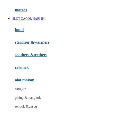
Happy Tummy
Hauck
matras
Havaianas
SLOT GACOR HARI INI
Hegen
botol
Hot Wheels
sterilizer &warmers
Hybrid
soothers &teethers
I
Inlacta DHA
celemek
Interlac
alat makan
Ivenet
cangkir
J
piring &mangkuk
Jack N Jill
sendok &garpu
Joie