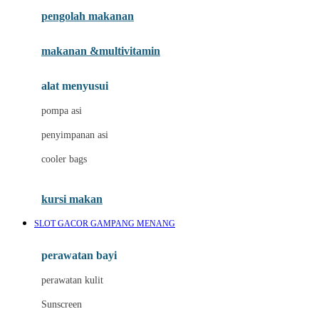
pengolah makanan
Joolz
Jujube
makanan &multivitamin
K
alat menyusui
Kiddycuts
pompa asi
Kumon
penyimpanan asi
L
cooler bags
Leapfrog
kursi makan
Leclerc
SLOT GACOR GAMPANG MENANG
Lee Vierra
Lillebaby
perawatan bayi
Little Bird Told Me
perawatan kulit
Little Miss Janis
Sunscreen