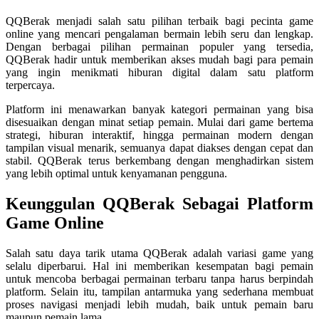
Squishmallows
QQBerak menjadi salah satu pilihan terbaik bagi pecinta game
Starbooks
online yang mencari pengalaman bermain lebih seru dan lengkap.
Dengan berbagai pilihan permainan populer yang tersedia,
Stick-O
QQBerak hadir untuk memberikan akses mudah bagi para pemain
yang ingin menikmati hiburan digital dalam satu platform
Stokke
terpercaya.
Sudocrem
Platform ini menawarkan banyak kategori permainan yang bisa
disesuaikan dengan minat setiap pemain. Mulai dari game bertema
Sumimo
strategi, hiburan interaktif, hingga permainan modern dengan
Sunnylife
tampilan visual menarik, semuanya dapat diakses dengan cepat dan
stabil. QQBerak terus berkembang dengan menghadirkan sistem
Sun-Staches
yang lebih optimal untuk kenyamanan pengguna.
Swimava
Keunggulan QQBerak Sebagai Platform
Game Online
T
Tommee Tippee
Salah satu daya tarik utama QQBerak adalah variasi game yang
selalu diperbarui. Hal ini memberikan kesempatan bagi pemain
Trunki
untuk mencoba berbagai permainan terbaru tanpa harus berpindah
platform. Selain itu, tampilan antarmuka yang sederhana membuat
Tutti Bambini
proses navigasi menjadi lebih mudah, baik untuk pemain baru
maupun pemain lama.