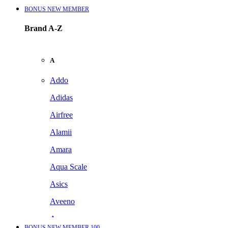
BONUS NEW MEMBER
Brand A-Z
A
Addo
Adidas
Airfree
Alamii
Amara
Aqua Scale
Asics
Aveeno
Awan
BONUS NEW MEMBER 100