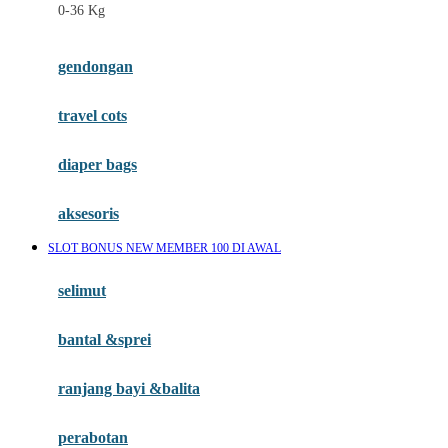
0-36 Kg
Fisher Price
Flipper
gendongan
Friends Of Sally
travel cots
G
diaper bags
Gb
Geko
aksesoris
Graco
SLOT BONUS NEW MEMBER 100 DI AWAL
Gund
selimut
H
bantal &sprei
Habbie
Haenim
ranjang bayi &balita
Happy Horse
perabotan