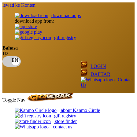
lewati ke Konten
download apps
download app from:
gift registry
Bahasa
ID
LOGIN
DAFTAR
Contact
Us
Toggle Nav
about Kanmo Circle
gift registry
store finder
contact us