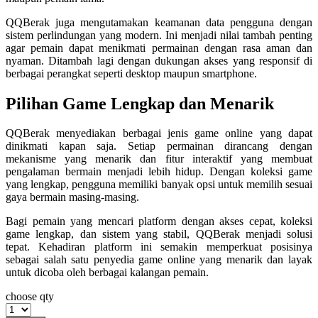
Twistshake
QQBerak juga mengutamakan keamanan data pengguna dengan
TY Toys
sistem perlindungan yang modern. Ini menjadi nilai tambah penting
agar pemain dapat menikmati permainan dengan rasa aman dan
U
nyaman. Ditambah lagi dengan dukungan akses yang responsif di
berbagai perangkat seperti desktop maupun smartphone.
Pilihan Game Lengkap dan Menarik
V
QQBerak menyediakan berbagai jenis game online yang dapat
Veja
dinikmati kapan saja. Setiap permainan dirancang dengan
mekanisme yang menarik dan fitur interaktif yang membuat
Vitaflow
pengalaman bermain menjadi lebih hidup. Dengan koleksi game
yang lengkap, pengguna memiliki banyak opsi untuk memilih sesuai
Vtech
gaya bermain masing-masing.
Bagi pemain yang mencari platform dengan akses cepat, koleksi
W
game lengkap, dan sistem yang stabil, QQBerak menjadi solusi
tepat. Kehadiran platform ini semakin memperkuat posisinya
Waterland
sebagai salah satu penyedia game online yang menarik dan layak
untuk dicoba oleh berbagai kalangan pemain.
Wellness
choose qty
X