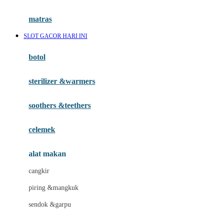
Happy Tummy
Hauck
matras
Havaianas
SLOT GACOR HARI INI
Hegen
botol
Hot Wheels
sterilizer &warmers
Hybrid
soothers &teethers
I
Inlacta DHA
celemek
Interlac
alat makan
Ivenet
cangkir
J
piring &mangkuk
Jack N Jill
sendok &garpu
Joie