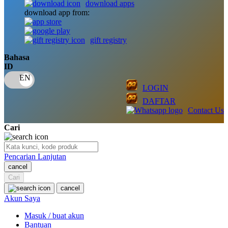
download apps
download app from:
Oh Ma Grain
Okiedog
gift registry
P
Bahasa
ID
Peachy
LOGIN
Phil &Ted's
DAFTAR
Philips Avent
Contact Us
Pigeon
Cari
Playgro
Pencarian Lanjutan
Poled Global
cancel
Cari
Ponycycle
cancel
Puma
Akun Saya
Pureats
Masuk / buat akun
Bantuan