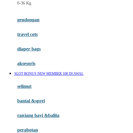
0-36 Kg
Fisher Price
Flipper
gendongan
Friends Of Sally
travel cots
G
diaper bags
Gb
Geko
aksesoris
Graco
SLOT BONUS NEW MEMBER 100 DI AWAL
Gund
selimut
H
bantal &sprei
Habbie
Haenim
ranjang bayi &balita
Happy Horse
perabotan