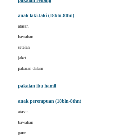
pakaian renang
Bumkins
anak laki-laki (18bln-8thn)
C
atasan
Cetaphil
bawahan
Chicco
setelan
Childlife
jaket
Clevamama
pakaian dalam
Cocolatte
Cottonseeds
pakaian ibu hamil
Cozy N Safe
anak perempuan (18bln-8thn)
Crane
atasan
Cybex
bawahan
D
gaun