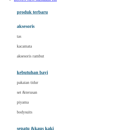
Azetabio
produk terbaru
B
aksesoris
Baabaasheepz
tas
Babiators
kacamata
Baby Dove
aksesoris rambut
Baby Jogger
Baby Rovega
kebutuhan bayi
Babybee
pakaian tidur
Banana Boat
set &terusan
Banz
piyama
Barbie
bodysuits
Beaba
Beauty Barn
sepatu &kaus kaki