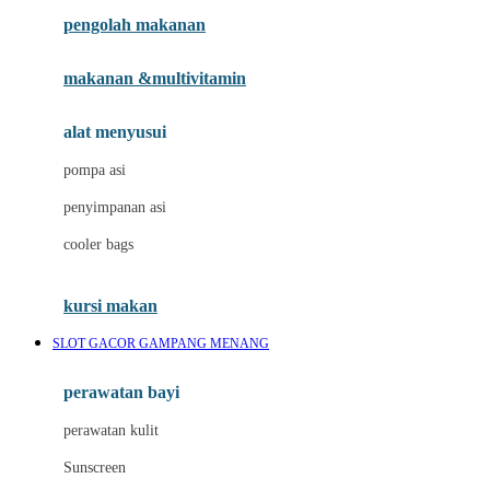
pengolah makanan
Joolz
Jujube
makanan &multivitamin
K
alat menyusui
Kiddycuts
pompa asi
Kumon
penyimpanan asi
L
cooler bags
Leapfrog
kursi makan
Leclerc
SLOT GACOR GAMPANG MENANG
Lee Vierra
Lillebaby
perawatan bayi
Little Bird Told Me
perawatan kulit
Little Miss Janis
Sunscreen