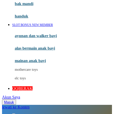
Moby
bak mandi
Momami
handuk
Mothercare
SLOT BONUS NEW MEMBER
Mustela
ayunan dan walker bayi
My Buddy Tag
My K
alas bermain anak bayi
N
mainan anak bayi
Naif
mothercare toys
Nike
elc toys
Nordic Natural
QQBERAK
Nuby
Akun Saya
Nuna
Masuk
lewati ke Konten
O