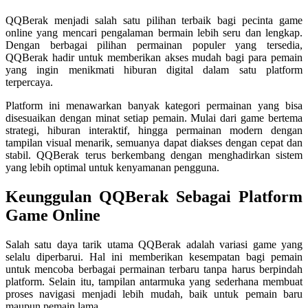
Squishmallows
QQBerak menjadi salah satu pilihan terbaik bagi pecinta game
Starbooks
online yang mencari pengalaman bermain lebih seru dan lengkap.
Dengan berbagai pilihan permainan populer yang tersedia,
Stick-O
QQBerak hadir untuk memberikan akses mudah bagi para pemain
yang ingin menikmati hiburan digital dalam satu platform
Stokke
terpercaya.
Sudocrem
Platform ini menawarkan banyak kategori permainan yang bisa
disesuaikan dengan minat setiap pemain. Mulai dari game bertema
Sumimo
strategi, hiburan interaktif, hingga permainan modern dengan
Sunnylife
tampilan visual menarik, semuanya dapat diakses dengan cepat dan
stabil. QQBerak terus berkembang dengan menghadirkan sistem
Sun-Staches
yang lebih optimal untuk kenyamanan pengguna.
Swimava
Keunggulan QQBerak Sebagai Platform
Game Online
T
Tommee Tippee
Salah satu daya tarik utama QQBerak adalah variasi game yang
selalu diperbarui. Hal ini memberikan kesempatan bagi pemain
Trunki
untuk mencoba berbagai permainan terbaru tanpa harus berpindah
platform. Selain itu, tampilan antarmuka yang sederhana membuat
Tutti Bambini
proses navigasi menjadi lebih mudah, baik untuk pemain baru
maupun pemain lama.