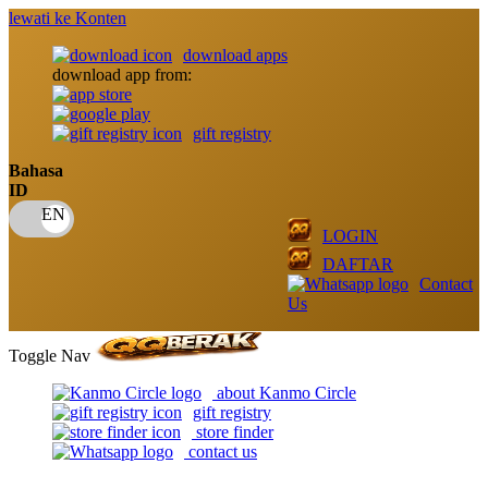
lewati ke Konten
download apps
download app from:
gift registry
Bahasa
ID
LOGIN
DAFTAR
Contact
Us
Toggle Nav
about Kanmo Circle
gift registry
store finder
contact us