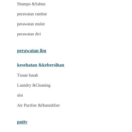
London Taxi
Shampo &Sabun
Love To Dream
perawatan rambut
perawatan mulut
M
perawatan diri
Magformers
Mama's Choice
perawatan ibu
Mamas &Papas
kesehatan &kebersihan
Mamaway
Tissue basah
Maxi Cosi
Laundry &Cleaning
Megabloks
slot
Micro
Air Purifier &Humidifier
MiDeer
Mimi &Lula
potty
Mini Monkey